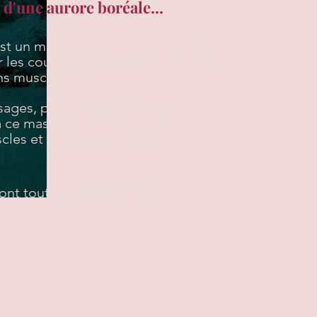
d'une aurore boréale...
st un massage tonique et profond,
 les courbatures, évacuer le stress
ns musculaires.
ges, pétrissages, frictions et
à ce massage permettent de
cles et de les travailler en
ont tout particulièrement...