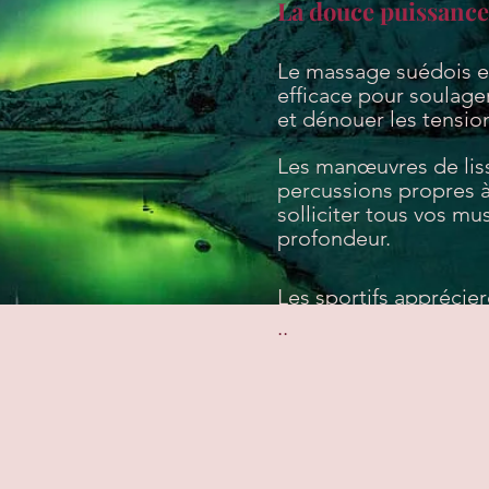
La douce puissance 
Le massage suédois e
efficace pour soulager
et dénouer les tensio
Les manœuvres de lissa
percussions propres 
solliciter tous vos mus
profondeur.
Les sportifs apprécier
..